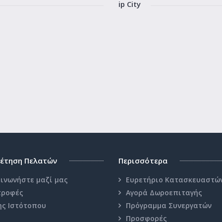
ip City
έτηση Πελατών
Περισσότερα
ινωνήστε μαζί μας
Ευρετήριο Κατασκευαστώ
τροφές
Αγορά Δωροεπιταγής
ης Ιστότοπου
Πρόγραμμα Συνεργατών
Προσφορές