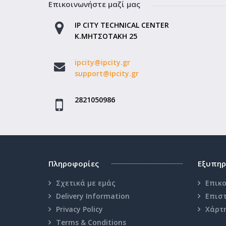
Επικοινωνήστε μαζί μας
IP CITY TECHNICAL CENTER
Κ.ΜΗΤΣΟΤΑΚΗ 25
ipcity@ipcity.gr
support@ipcity.gr
2821050986
Πληροφορίες
Εξυπηρ
Σχετικά με εμάς
Επικο
Delivery Information
Επισ
Privacy Policy
Χάρτ
Terms & Conditions