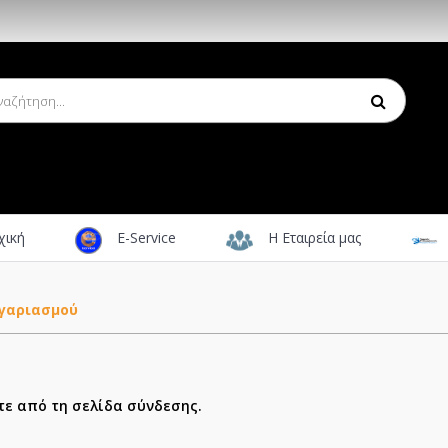
χική
E-Service
Η Εταιρεία μας
ογαριασμού
τε από τη
σελίδα σύνδεσης
.