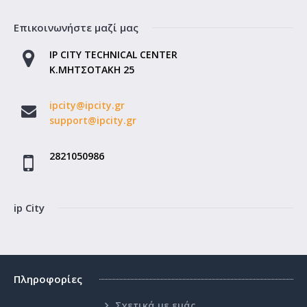
Επικοινωνήστε μαζί μας
TOUCH MONITOR 15'' VGA ,HDMI,USB TM1501
IP CITY TECHNICAL CENTER
Κ.ΜΗΤΣΟΤΑΚΗ 25
Οθόνη αφής 15'' resistive 5-Wire με μεταλλική βάση στήριξης και
σύνδεση USΒ για εγκατάσταση σε Η/Υ ή..
ipcity@ipcity.gr
support@ipcity.gr
0.00€
2821050986
Καλάθι
Επιθυμητό
ip City
Σύγκριση
Πληροφορίες
Σχετικά με εμάς