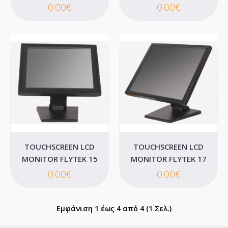
0.00€
0.00€
Η οθόνη αφής MB15T διαθέτει λειτουργικό με πολύ γρήγορους
χρόνους απόκρισης. Περιστρέψτε, σύρετε κ..
0.00€
Καλάθι
Επιθυμητό
Σύγκριση
TOUCHSCREEN LCD
TOUCHSCREEN LCD
MONITOR FLYTEK 15
MONITOR FLYTEK 17
0.00€
0.00€
Εμφάνιση 1 έως 4 από 4 (1 Σελ.)