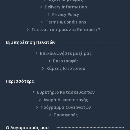
Delivery Information
Privacy Policy
Terms & Conditions
Τι είναι τα προϊόντα Refurbish ?
TOUCHSCREEN LCD MONITOR FLYTEK 15
Εξυπηρέτηση Πελατών
Flytek touchscreen monitor 15’’. Οθόνη αφής 15 ιντσών. Η Ipcity.gr σας
Επικοινωνήστε μαζί μας
προφέρει μία οθόνη α..
Επιστροφές
Χάρτης Ιστότοπου
0.00€
Περισσότερα
Καλάθι
Ευρετήριο Κατασκευαστών
Αγορά Δωροεπιταγής
Επιθυμητό
Πρόγραμμα Συνεργατών
Σύγκριση
Προσφορές
Ο Λογαριασμός μου