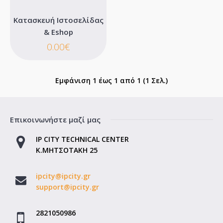
Κατασκευή Ιστοσελίδας
& Eshop
Κατασκευή Ιστοσελίδας & Eshop
0.00€
Αναλαμβάνουμε την κατασκευή της ιστοσελίδας & Eshop που
επιθυμείτε.RESPONSIVE WEB DESIGNΔημιουργ..
Εμφάνιση 1 έως 1 από 1 (1 Σελ.)
0.00€
Επικοινωνήστε μαζί μας
Καλάθι
IP CITY TECHNICAL CENTER
Επιθυμητό
Κ.ΜΗΤΣΟΤΑΚΗ 25
Σύγκριση
ipcity@ipcity.gr
support@ipcity.gr
2821050986