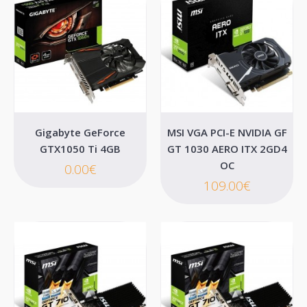
0.00€
Καλάθι
Επιθυμητό
Σύγκριση
Gigabyte GeForce
MSI VGA PCI-E NVIDIA GF
GTX1050 Ti 4GB
GT 1030 AERO ITX 2GD4
OC
0.00€
109.00€
Gainward GeForce GTX1060 3GB GDDR5 HDMI