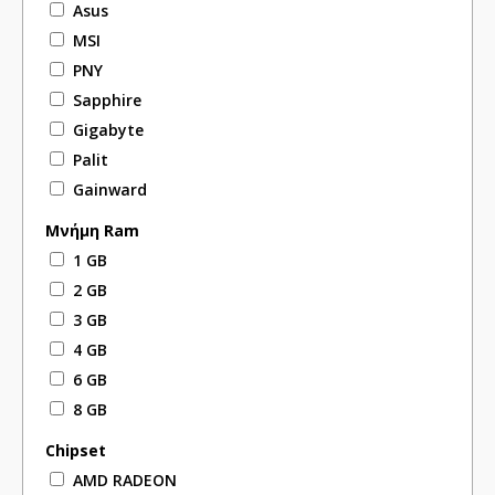
Asus
MSI
PNY
Sapphire
Gigabyte
Palit
Gainward
Μνήμη Ram
1 GB
2 GB
3 GB
4 GB
6 GB
8 GB
Chipset
AMD RADEON