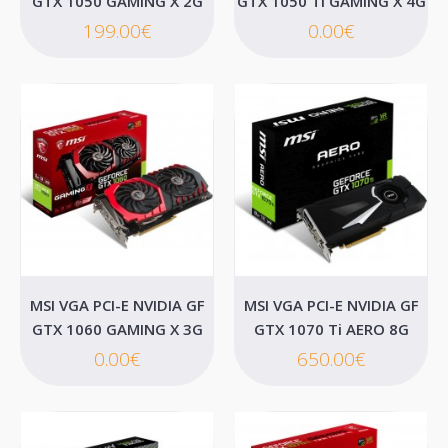
GTX 1050 GAMING X 2G
GTX 1050 Ti GAMING X 4G
199.00€
0.00€
Gigabyte GeForce GTX1050 Ti 4GB
Η GIGABYTE παρουσιάζει τη GTX 1050 Ti D5 4G με τον άψογο
σχεδιασμό της είναι ιδανική για τις μεγάλ..
0.00€
Καλάθι
Επιθυμητό
MSI VGA PCI-E NVIDIA GF
MSI VGA PCI-E NVIDIA GF
Σύγκριση
GTX 1060 GAMING X 3G
GTX 1070 Ti AERO 8G
0.00€
650.00€