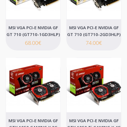
DVI DP
H Gainward GeForce® GTX 1060/3798 είναι βασισμένη στην νέα
αρχιτεκτονική Pascal και προσφέρει κατα..
MSI VGA PCI-E NVIDIA GF
MSI VGA PCI-E NVIDIA GF
0.00€
GT 710 (GT710-1GD3HLP)
GT 710 (GT710-2GD3HLP)
68.00€
74.00€
Καλάθι
Επιθυμητό
Σύγκριση
MSI VGA PCI-E NVIDIA GF
MSI VGA PCI-E NVIDIA GF