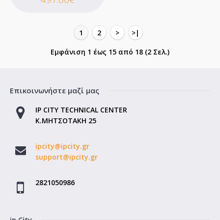
Επιθυμητό
Σύγκριση
1
2
>
>|
Εμφάνιση 1 έως 15 από 18 (2 Σελ.)
Επικοινωνήστε μαζί μας
IP CITY TECHNICAL CENTER
Κ.ΜΗΤΣΟΤΑΚΗ 25
ipcity@ipcity.gr
MSI VGA PCI-E NVIDIA GF GT 710 (GT710-
support@ipcity.gr
2GD3HLP)
2821050986
MSI VGA PCI-E NVIDIA GeForce® GT 710 (GT710-2GD3HLP)..
ip City