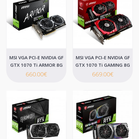
MSI VGA PCI-E NVIDIA GF GT 1030 AERO ITX
2GD4 OC
MSI VGA PCI-E NVIDIA GF
MSI VGA PCI-E NVIDIA GF
GTX 1070 Ti ARMOR 8G
GTX 1070 Ti GAMING 8G
MSI VGA PCI-E NVIDIA GF GT 1030 AERO ITX 2GD4 OC..
660.00€
669.00€
109.00€
Καλάθι
Επιθυμητό
Σύγκριση