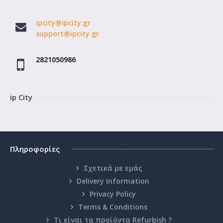
48.11€
ipcity@ipcity.gr
support@ipcity.gr
Καλάθι
2821050986
Επιθυμητό
Σύγκριση
ip City
Πληροφορίες
Σχετικά με εμάς
Delivery Information
Privacy Policy
Terms & Conditions
Τι είναι τα προϊόντα Refurbish ?