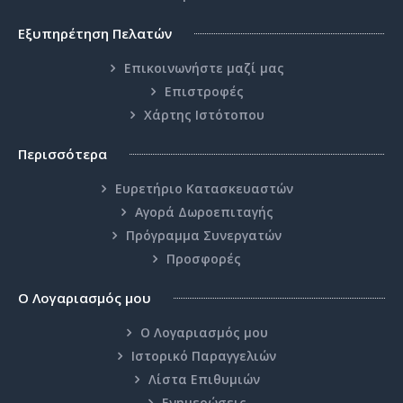
CABLE UTP CAT5e PATCH CORD BLACK 5metre
Εξυπηρέτηση Πελατών
..
Επικοινωνήστε μαζί μας
3.97€
Επιστροφές
Χάρτης Ιστότοπου
Καλάθι
Περισσότερα
Επιθυμητό
Ευρετήριο Κατασκευαστών
Σύγκριση
Αγορά Δωροεπιταγής
Πρόγραμμα Συνεργατών
Προσφορές
Ο Λογαριασμός μου
Ο Λογαριασμός μου
Ιστορικό Παραγγελιών
Λίστα Επιθυμιών
Ενημερώσεις