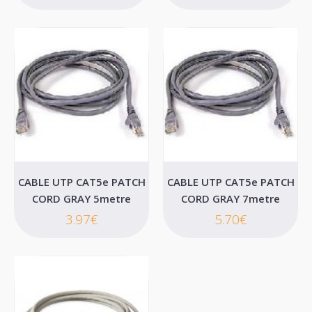
Επιθυμητό
Σύγκριση
CABLE UTP CAT5e PATCH
CABLE UTP CAT5e PATCH
CORD GRAY 5metre
CORD GRAY 7metre
3.97€
5.70€
CABLE UTP CAT5e PATCH CORD BLACK 40metre
..
39.43€