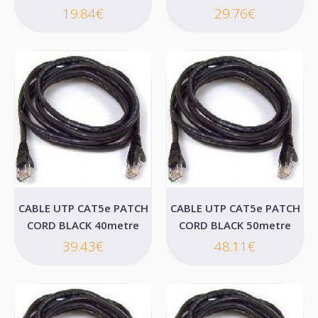
19.84€
29.76€
CABLE UTP CAT5e PATCH CORD BLACK 15metre
..
12.52€
CABLE UTP CAT5e PATCH
CABLE UTP CAT5e PATCH
CORD BLACK 40metre
CORD BLACK 50metre
Καλάθι
39.43€
48.11€
Επιθυμητό
Σύγκριση