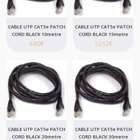
CABLE UTP CAT5e PATCH
CABLE UTP CAT5e PATCH
CORD BLACK 10metre
CORD BLACK 15metre
CABLE UTP CAT5e PATCH CORD BLACK 10metre
8.80€
12.52€
..
8.80€
Καλάθι
Επιθυμητό
Σύγκριση
CABLE UTP CAT5e PATCH
CABLE UTP CAT5e PATCH
CORD BLACK 20metre
CORD BLACK 30metre