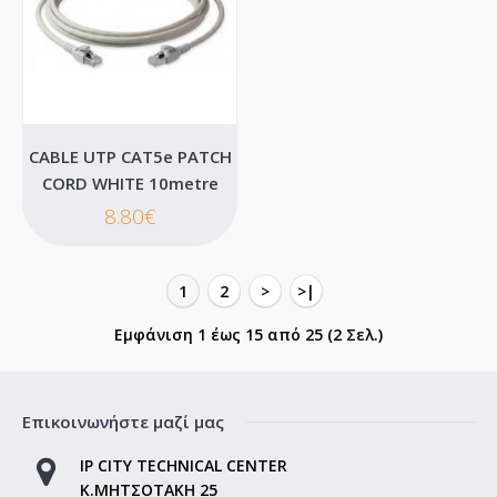
Καλάθι
Επιθυμητό
Σύγκριση
CABLE UTP CAT5e PATCH
CORD WHITE 10metre
8.80€
1
2
>
>|
Εμφάνιση 1 έως 15 από 25 (2 Σελ.)
Επικοινωνήστε μαζί μας
CABLE UTP CAT5e PATCH CORD BLACK 50metre
IP CITY TECHNICAL CENTER
..
Κ.ΜΗΤΣΟΤΑΚΗ 25