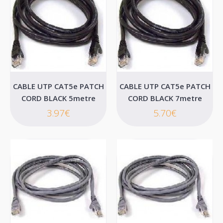
CABLE UTP CAT5e PATCH
CABLE UTP CAT5e PATCH
CORD BLACK 5metre
CORD BLACK 7metre
3.97€
5.70€
CABLE UTP CAT5e PATCH CORD BLACK 20metre
..
19.84€
Καλάθι
Επιθυμητό
Σύγκριση