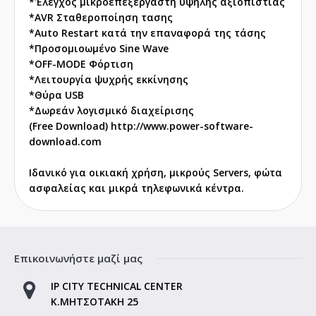
*'Ελεγχος μικροεπεξεργαστή υψηλής αξιοπιστίας
*AVR Σταθεροποίηση τασης
*Auto Restart κατά την επαναφορά της τάσης
*Προσομιοωμένο Sine Wave
*OFF-MODE Φόρτιση
*Λειτουργία ψυχρής εκκίνησης
*Θύρα USB
*
Δωρεάν λογισμικό διαχείρισης
(Free Download)
http://www.power-software-
download.com
Ιδανικό για οικιακή χρήση, μικρούς Servers, φώτα
ασφαλείας και μικρά τηλεφωνικά κέντρα.
Επικοινωνήστε μαζί μας
IP CITY TECHNICAL CENTER
Κ.ΜΗΤΣΟΤΑΚΗ 25